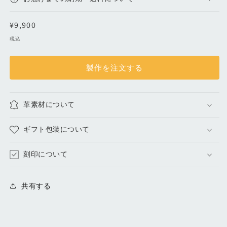
小
小
物
物
通
¥9,900
入
入
常
税込
れ
れ
価
｜
｜
格
シ
シ
製作を注文する
ボ
ボ
黒
黒
の
の
革素材について
数
数
量
量
ギフト包装について
を
を
減
増
刻印について
ら
や
す
す
共有する