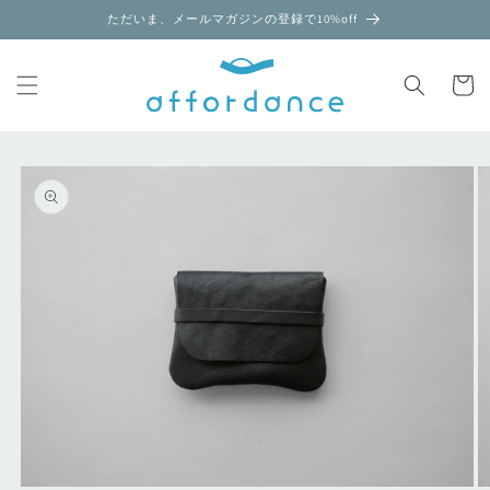
コンテ
ただいま、メールマガジンの登録で10%off
ンツに
進む
カ
ー
ト
商品情
報にス
キップ