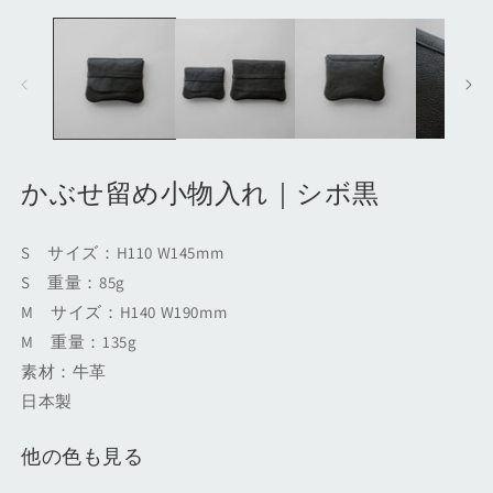
モ
ー
ダ
ル
で
メ
デ
ィ
ア
(1)
(2
かぶせ留め小物入れ｜シボ黒
を
開
く
S サイズ：H110 W145mm
S 重量：85g
M サイズ：H140 W190mm
M 重量：135g
素材：牛革
日本製
他の色も見る