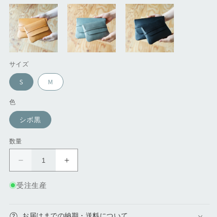
サイズ
S
M
色
シボ黒
数量
か
か
ぶ
ぶ
受注生産
せ
せ
留
留
め
め
お届けまでの納期・送料について