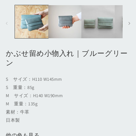
モ
ー
ダ
ル
で
メ
デ
ィ
ア
(1)
(2
かぶせ留め小物入れ｜ブルーグリー
を
ン
開
く
S サイズ：H110 W145mm
S 重量：85g
M サイズ：H140 W190mm
M 重量：135g
素材：牛革
日本製
他の色も見る