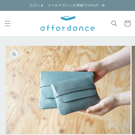
コンテ
ただいま、メールマガジンの登録で10%off
ンツに
進む
カ
ー
ト
商品情
報にス
キップ