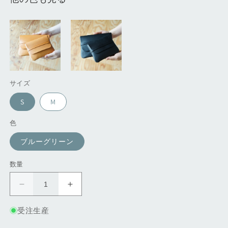
サイズ
S
M
色
ブルーグリーン
数量
か
か
ぶ
ぶ
受注生産
せ
せ
留
留