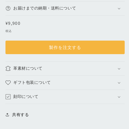
め
め
お届けまでの納期・送料について
小
小
物
物
通
¥9,900
入
入
常
税込
れ
れ
価
｜
｜
格
ブ
ブ
製作を注文する
ル
ル
ー
ー
グ
グ
革素材について
リ
リ
ー
ー
ギフト包装について
ン
ン
の
の
刻印について
数
数
量
量
共有する
を
を
減
増