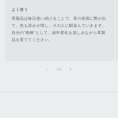
よく使う
革製品は毎日使い続けることで、革の表面に艶が出
て、色も深みが増し、その人に馴染んでいきます。
自分の”相棒”として、経年変化を楽しみながら革製
品を育ててください。
の
1
/
3