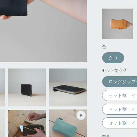
色
クロ
セット割商品
ロングジップ
セット割：イ
セット割：イ
セット割：イ
数量