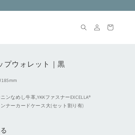
ロ
カ
グ
ー
イ
ト
ン
ップウォレット｜黒
185mm
ンなめし牛革,YKKファスナーEXCELLA®
ンナーカードケース大(セット割り有)
見る