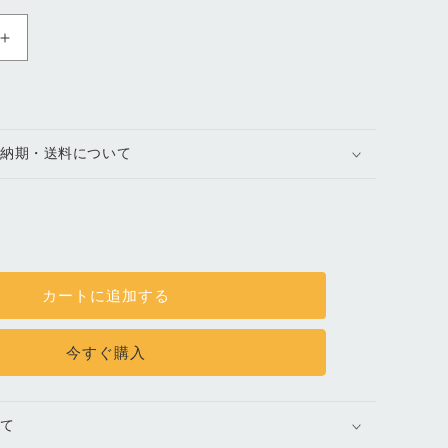
ロ
ン
グ
ジ
ッ
の納期・送料について
プ
ウ
ォ
レ
ッ
ト
カートに追加する
｜
黒
今すぐ購入
の
数
量
いて
を