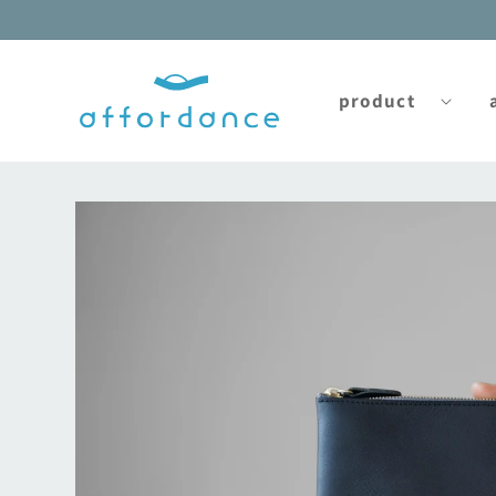
コンテ
ンツに
進む
product
商品情
報にス
キップ