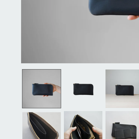
モ
ー
ダ
ル
で
メ
デ
ィ
ア
(1)
を
開
く