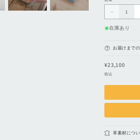
ロ
ン
在庫あり
グ
ジ
ッ
お届けまで
プ
ウ
通
¥23,100
ォ
常
税込
レ
価
ッ
格
ト
｜
黒
の
数
量
革素材につ
を