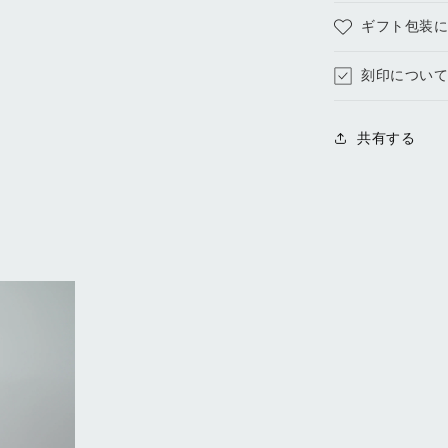
減
ギフト包装
ら
す
刻印につい
共有する