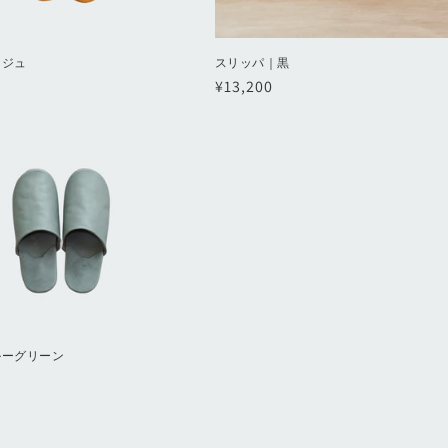
ージュ
スリッパ｜黒
通
¥13,200
常
価
格
ルーグリーン