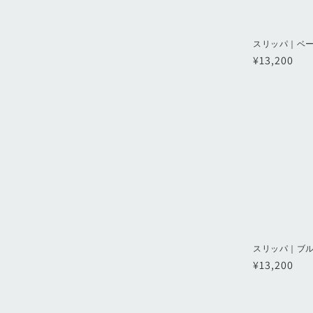
スリッパ｜ベ
通
¥13,200
常
価
格
スリッパ｜ブ
通
¥13,200
常
価