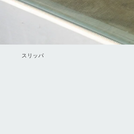
コ
スリッパ
レ
ク
シ
ョ
ン
: