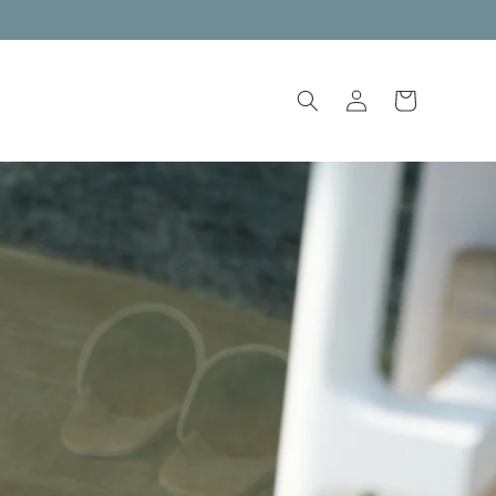
ロ
カ
グ
ー
イ
ト
ン