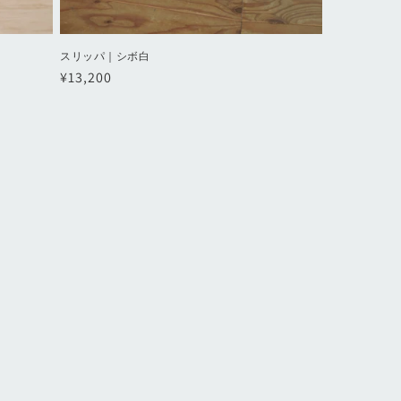
スリッパ｜シボ白
通
¥13,200
常
価
格