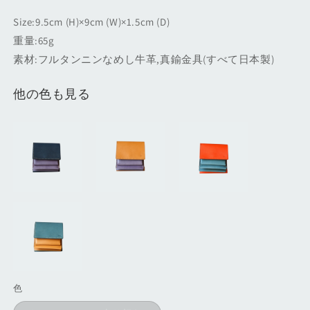
Size:9.5cm (H)×9cm (W)×1.5cm (D)
重量:65g
素材:フルタンニンなめし牛革,真鍮金具(すべて日本製)
他の色も見る
色