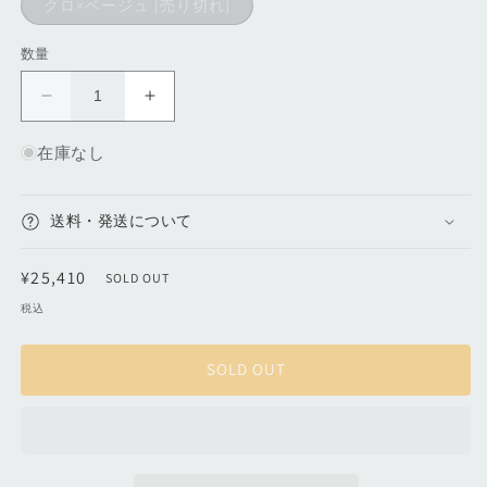
バ
クロ×ベージュ
リ
エ
ー
数量
シ
ョ
ン
蛇
蛇
は
売
腹
腹
り
在庫なし
切
財
財
れ
布
布
て
い
｜
｜
る
送料・発送について
か
よ
よ
販
か
か
売
通
¥25,410
で
SOLD OUT
ば
ば
き
常
ま
税込
い
い
せ
価
vol.1
vol.1
ん
格
の
の
SOLD OUT
数
数
量
量
を
を
減
増