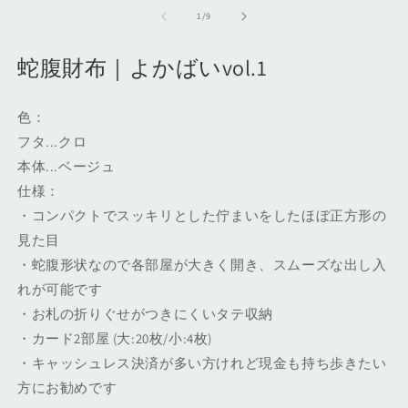
ー
の
1
/
9
ダ
ル
で
蛇腹財布｜よかばいvol.1
メ
デ
ィ
色：
ア
(1)
(2
フタ...クロ
を
本体...ベージュ
開
く
仕様：
・コンパクトでスッキリとした佇まいをしたほぼ正方形の
見た目
・蛇腹形状なので各部屋が大きく開き、スムーズな出し入
れが可能です
・お札の折りぐせがつきにくいタテ収納
・カード2部屋 (大:20枚/小:4枚)
・キャッシュレス決済が多い方けれど現金も持ち歩きたい
方にお勧めです