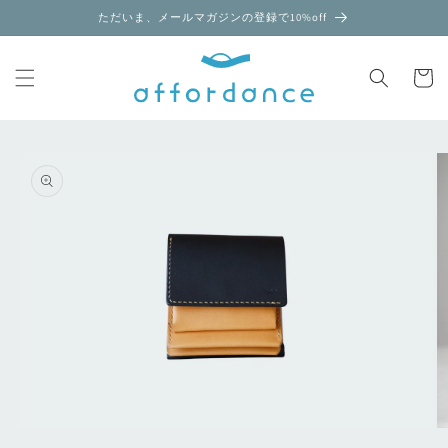
コンテ
ただいま、メールマガジンの登録で10%off
ンツに
進む
カ
ー
ト
商品情
報にス
キップ
モ