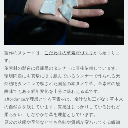
製作のスタートは、
こだわりの革素材づくり
から始まりま
す。
革素材の製造は兵庫県のタンナーに直接依頼しています。
環境問題にも真摯に取り組んでいるタンナーで作られる天
然植物タンニンで鞣された国産の本ヌメ牛革。革素材の醍
醐味でもある経年変化を十分に味わえる革です。
affordanceが理想とする革素材は、余計な加工がなく革本来
の自然さを残しています。質感はしっかりしているけれど
柔らかい、しなやかな革を理想としています。
原皮の状態や季節などでも色味や質感が変わってくる繊細