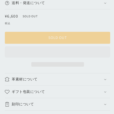
カ
カ
る
送料・発送について
か
ー
ー
販
ド
ド
売
通
¥6,600
で
SOLD OUT
ケ
ケ
き
常
ま
税込
ー
ー
せ
価
ん
ス
ス
格
｜
｜
SOLD OUT
よ
よ
か
か
ば
ば
い
い
vol.1
vol.1
の
の
数
革素材について
数
量
量
を
を
ギフト包装について
減
増
ら
や
刻印について
す
す