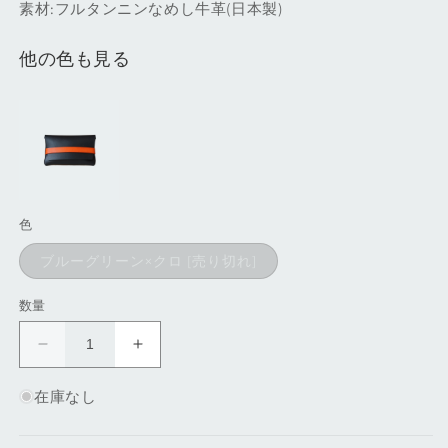
素材:フルタンニンなめし牛革(日本製)
他の色も見る
色
バ
ブルーグリーン×クロ
リ
エ
ー
数量
シ
ョ
ン
名
名
は
売
刺
刺
り
在庫なし
切
入
入
れ
れ・
れ・
て
い