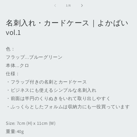
ー
の
1
/
6
ダ
ル
で
名刺入れ・カードケース｜よかばい
メ
デ
vol.1
ィ
ア
(1)
(2
色：
を
開
フラップ...ブルーグリーン
く
本体...クロ
仕様：
・フラップ付きの名刺とカードケース
・ビジネスにも使えるシンプルな名刺入れ
・前面は半円のくりぬきをいれて取り出しやすく
・ふっくらとしたフォルムは収納力にも一役買っています
Size: 7cm (H) x 11cm (W)
重量:40g