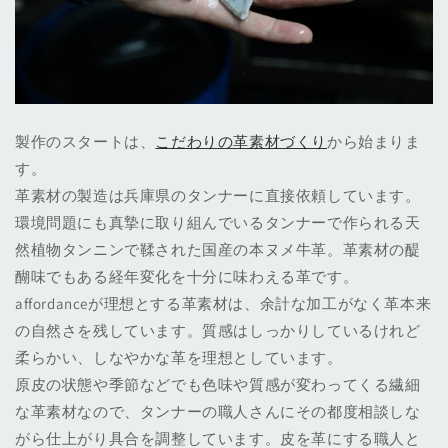
製作のスタートは、
こだわりの革素材づくり
から始まりま
す。
革素材の製造は兵庫県のタンナーに直接依頼しています。
環境問題にも真摯に取り組んでいるタンナーで作られる天
然植物タンニンで鞣された国産の本ヌメ牛革。革素材の醍
醐味でもある経年変化を十分に味わえる革です。
affordanceが理想とする革素材は、余計な加工がなく革本来
の自然さを残しています。質感はしっかりしているけれど
柔らかい、しなやかな革を理想としています。
原皮の状態や季節などでも色味や質感が変わってくる繊細
な革素材なので、タンナーの職人さんにその都度相談しな
がら仕上がり具合を調整しています。皮を革にする職人と