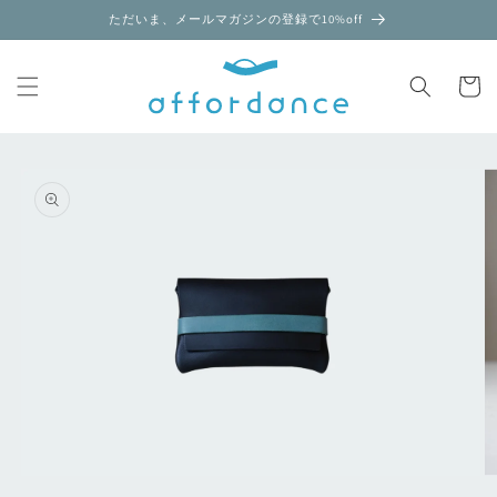
コンテ
ただいま、メールマガジンの登録で10%off
ンツに
進む
カ
ー
ト
商品情
報にス
キップ
モ