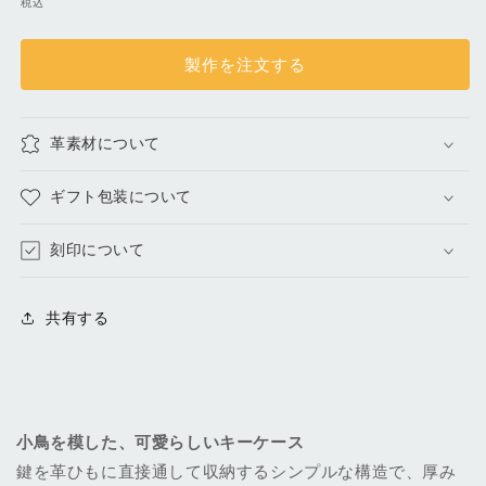
税込
ス)
ス)
価
｜
｜
格
ブ
ブ
製作を注文する
ル
ル
ー
ー
グ
グ
革素材について
リ
リ
ー
ー
ギフト包装について
ン
ン
の
の
刻印について
数
数
量
量
共有する
を
を
減
増
ら
や
す
す
小鳥を模した、可愛らしいキーケース
鍵を革ひもに直接通して収納するシンプルな構造で、厚み