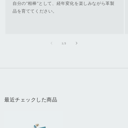
自分の”相棒”として、経年変化を楽しみながら革製
品を育ててください。
の
1
/
3
最近チェックした商品