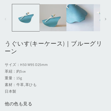
モ
ー
ダ
ル
で
メ
デ
ィ
ア
(2
(1)
うぐいす(キーケース)｜ブルーグリ
を
ーン
開
く
サイズ：H50 W95 D25mm
革紐：約5㎝
重量：15g
素材：牛革,革ひも
日本製
他の色も見る