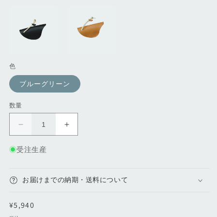
色
ブルーグリーン
数量
う
う
ぐ
ぐ
受注生産
い
い
す
す
(キ
(キ
お届けまでの納期・送料について
ー
ー
ケ
ケ
通
¥5,940
ー
ー
常