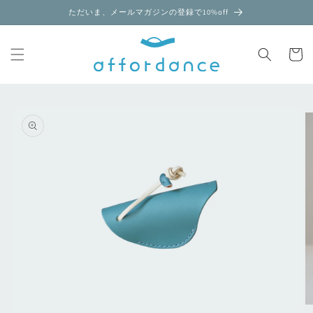
コンテ
ただいま、メールマガジンの登録で10%off
ンツに
進む
カ
ー
ト
商品情
報にス
キップ